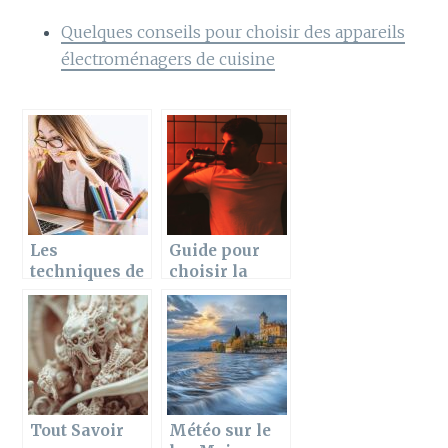
Quelques conseils pour choisir des appareils
électroménagers de cuisine
Les
Guide pour
techniques de
choisir la
brainstormin
meilleure
g efficaces
biere
pour votre
heineken en
equipe
fonction de
vos gouts
Tout Savoir
Météo sur le