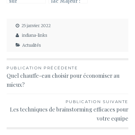
sur
lac Majeur :
Puppetswar :
Les
Des origines
prévisions
polonaises à
essentielles
25 janvier 2022
la renommée
pour votre
international
sécurité
indiana-links
e
nautique
Actualités
Navigation
PUBLICATION PRÉCÉDENTE
Quel chauffe-eau choisir pour économiser au
de
mieux?
l’article
PUBLICATION SUIVANTE
Les techniques de brainstorming efficaces pour
votre equipe