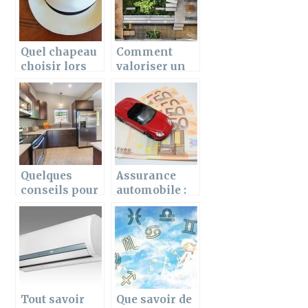
Quel chapeau
Comment
choisir lors
valoriser un
d’une
petit espace
communion,
exterieur ?
un mariage
ou un
bapteme ?
Quelques
Assurance
conseils pour
automobile :
choisir des
tout ce que
appareils
vous devez
électroménag
savoir
ers de cuisine
Tout savoir
Que savoir de