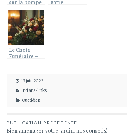
sur la pompe
votre
à chaleur
horoscope du
réversible
mois de
novembre
Le Choix
Funéraire –
Avis clients :
Guide complet
des services et
13 juin 2022
témoignages
indiana-links
Quotidien
Navigation
PUBLICATION PRÉCÉDENTE
Bien aménager votre jardin: nos conseils!